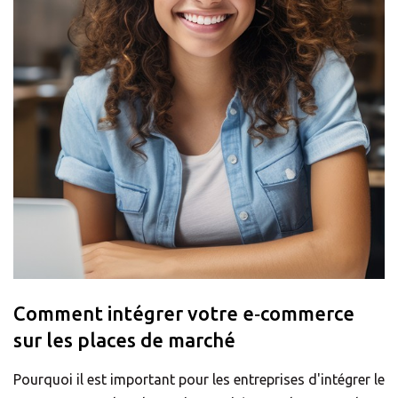
Envoi de
palettes
Solutions
d'import
TOUTES LES
SOLUTIONS
Gestion des
stocks
Plugin
d’expédition e-
commerce
Comment intégrer votre e‑commerce
sur les places de marché
Intégration
multi-
Pourquoi il est important pour les entreprises d'intégrer le
transporteurs