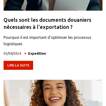
Insérer le code postal ou l'adresse
Central Asia
Quels sont les documents douaniers
nécessaires à l'exportation ?
Europe
Pourquoi il est important d'optimiser les processus
RECHERCHER
logistiques
ROW
05/04/2024
Expedition
Trouver une alternative
LIRE LA SUITE
?
RECHERCHER PARMI LES AUTRES
CENTRES
Ou vous pouvez ouvrir
un Centre Mail Boxes