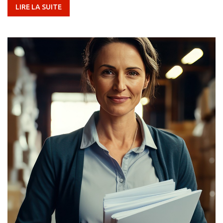
LIRE LA SUITE
Sélectionnez
votre Centre Mail
Boxes Etc.
×
Sélectionner un pays
Africa
Americas
Asia/Pacific