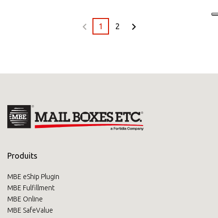
1
2
Produits
MBE eShip Plugin
MBE Fulfillment
MBE Online
MBE SafeValue