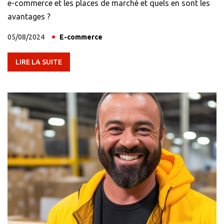
e-commerce et les places de marché et quels en sont les
Livraison en
avantages ?
point de retrait
05/08/2024
E-commerce
Protection &
Assurance
LIRE LA SUITE
Solutions e-
commerce
tout-en-un
Emballage
colis
TOUTES LES
SOLUTIONS
Impression
Papeterie