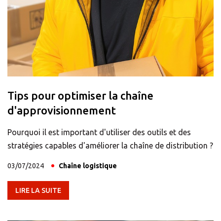
TOUTES LES
SOLUTIONS
Domiciliation
d'entreprise
Domiciliation
d'associations
Tips pour optimiser la chaîne
d'approvisionnement
Location de
boîtes aux
Pourquoi il est important d'utiliser des outils et des
lettres
stratégies capables d'améliorer la chaîne de distribution ?
TOUTES LES
03/07/2024
Chaîne logistique
SOLUTIONS
LIRE LA SUITE