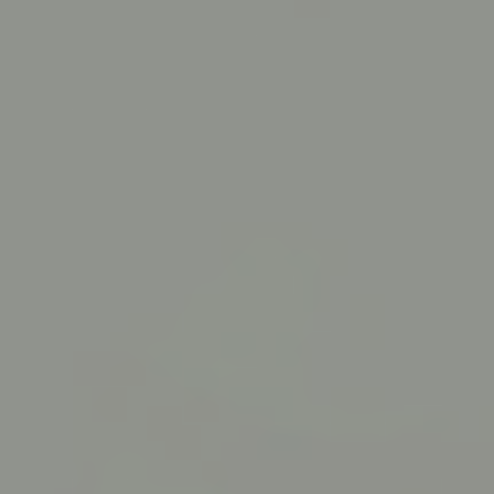
Protection &
Assurance
Solutions e-
commerce tout-
en-un
Emballage colis
TOUTES LES
SOLUTIONS
Impression
Papeterie
TOUTES LES
SOLUTIONS
Domiciliation