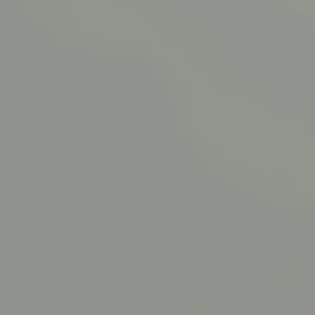
Solutions
d'import
TOUTES LES
SOLUTIONS
Gestion des
stocks
Plugin
d’expédition e-
commerce
Intégration multi-
transporteurs
Livraison en point
de retrait