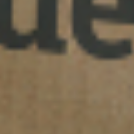
Americas
Asia/Pacific
Insérer le code postal ou l'adresse
Central Asia
Europe
RECHERCHER
ROW
Trouver une alternative
?