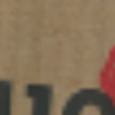
×
Sélectionnez
votre Centre Mail
Boxes Etc.
×
Sélectionner un pays
Africa